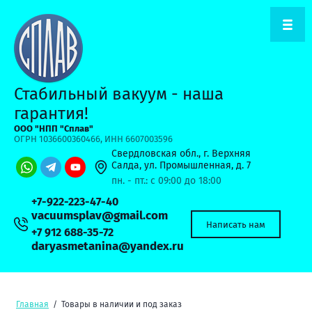
Стабильный вакуум - наша
гарантия!
ООО "НПП "Сплав"
ОГРН 1036600360466, ИНН 6607003596
Свердловская обл., г. Верхняя
Салда, ул. Промышленная, д. 7
пн. - пт.: с 09:00 до 18:00
+7-922-223-47-40
vacuumsplav@gmail.com
Написать нам
+7 912 688-35-72
daryasmetanina@yandex.ru
Главная
/
Товары в наличии и под заказ