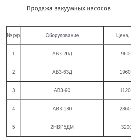
Продажа вакуумных насосов
№ p/p
Оборудование
Цена, ру
1
АВЗ-20Д
96000
2
АВЗ-63Д
196000
3
АВЗ-90
112000
4
АВЗ-180
286000
5
2НВР5ДМ
32000