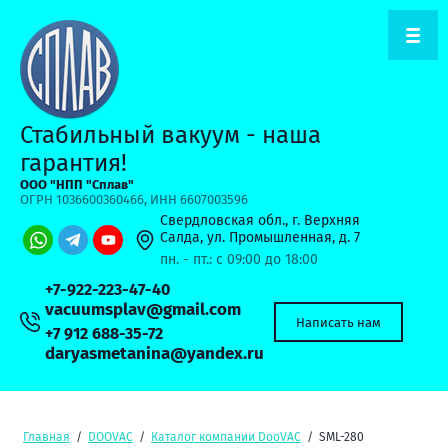
Стабильный вакуум - наша
гарантия!
ООО "НПП "Сплав"
ОГРН 1036600360466, ИНН 6607003596
Свердловская обл., г. Верхняя
Салда, ул. Промышленная, д. 7
пн. - пт.: с 09:00 до 18:00
+7-922-223-47-40
vacuumsplav@gmail.com
Написать нам
+7 912 688-35-72
daryasmetanina@yandex.ru
Главная
/
DOOVAC
/
Каталог компании DooVAC
/
SML-280