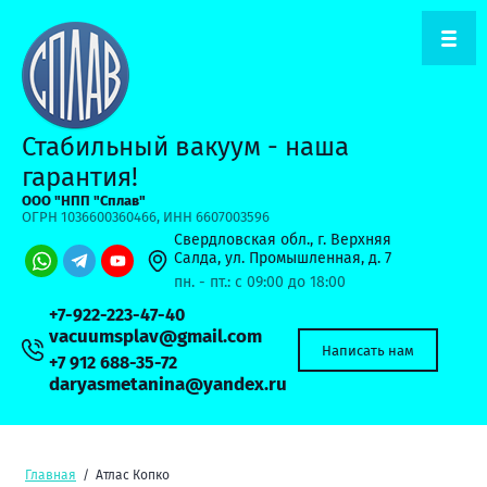
Стабильный вакуум - наша
гарантия!
ООО "НПП "Сплав"
ОГРН 1036600360466, ИНН 6607003596
Свердловская обл., г. Верхняя
Салда, ул. Промышленная, д. 7
пн. - пт.: с 09:00 до 18:00
+7-922-223-47-40
vacuumsplav@gmail.com
Написать нам
+7 912 688-35-72
daryasmetanina@yandex.ru
Главная
/
Атлас Копко